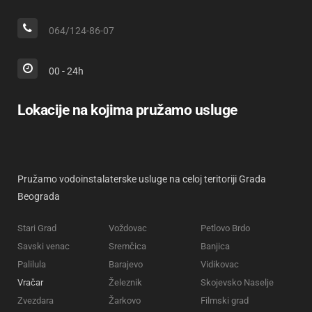
064/124-86-07
00 - 24h
Lokacije na kojima pružamo usluge
Pružamo vodoinstalaterske usluge na celoj teritoriji Grada
Beograda
Stari Grad
Voždovac
Petlovo Brdo
Savski venac
Sremčica
Banjica
Palilula
Barajevo
Vidikovac
Vračar
Železnik
Skojevsko Naselje
Zvezdara
Žarkovo
Filmski grad