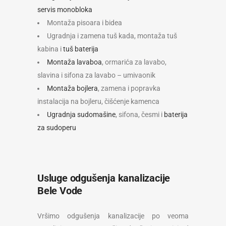
servis monobloka
Montaža pisoara i bidea
Ugradnja i zamena tuš kada, montaža tuš
kabina i
tuš baterija
Montaža lavaboa
, ormarića za lavabo,
slavina i sifona za lavabo – umivaonik
Montaža bojlera
, zamena i popravka
instalacija na bojleru, čišćenje kamenca
Ugradnja sudomašine
, sifona, česmi i
baterija
za sudoperu
Usluge odgušenja kanalizacije
Bele Vode
Vršimo odgušenja kanalizacije po veoma