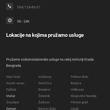
064/124-86-07
00 - 24h
Lokacije na kojima pružamo usluge
Pružamo vodoinstalaterske usluge na celoj teritoriji Grada
Beograda
Stari Grad
Voždovac
Petlovo Brdo
Savski venac
Sremčica
Banjica
Palilula
Barajevo
Vidikovac
Vračar
Železnik
Skojevsko Naselje
Zvezdara
Žarkovo
Filmski grad
Zemun
Banovo Brdo
Cerak