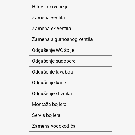
Hitne intervencije
Zamena ventila
Zamena ek ventila
Zamena sigurnosnog ventila
Odgušenje WC šolje
Odgušenje sudopere
Odgušenje lavaboa
Odgušenje kade
Odgušenje slivnika
Montaža bojlera
Servis bojlera
Zamena vodokotlića