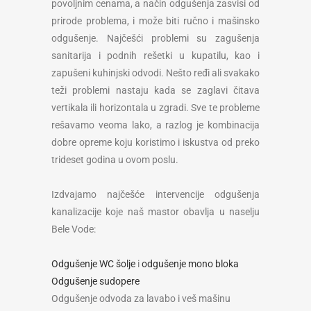
povoljnim cenama, a način odgušenja zasvisi od
prirode problema, i može biti ručno i mašinsko
odgušenje. Najčešći problemi su zagušenja
sanitarija i podnih rešetki u kupatilu, kao i
zapušeni kuhinjski odvodi. Nešto ređi ali svakako
teži problemi nastaju kada se zaglavi čitava
vertikala ili horizontala u zgradi. Sve te probleme
rešavamo veoma lako, a razlog je kombinacija
dobre opreme koju koristimo i iskustva od preko
trideset godina u ovom poslu.
Izdvajamo najčešće intervencije odgušenja
kanalizacije koje naš mastor obavlja u naselju
Bele Vode:
Odgušenje WC šolje
i
odgušenje mono bloka
Odgušenje sudopere
Odgušenje odvoda za lavabo i veš mašinu