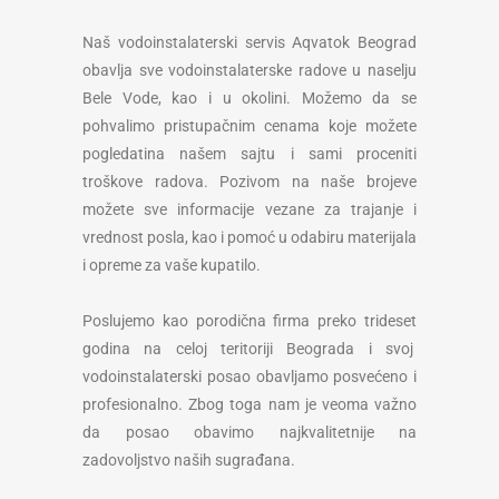
Naš vodoinstalaterski servis Aqvatok Beograd
obavlja sve vodoinstalaterske radove u naselju
Bele Vode, kao i u okolini. Možemo da se
pohvalimo pristupačnim cenama koje možete
pogledatina našem sajtu i sami proceniti
troškove radova. Pozivom na naše brojeve
možete sve informacije vezane za trajanje i
vrednost posla, kao i pomoć u odabiru materijala
i opreme za vaše kupatilo.
Poslujemo kao porodična firma preko trideset
godina na celoj teritoriji Beograda i svoj
vodoinstalaterski posao obavljamo posvećeno i
profesionalno. Zbog toga nam je veoma važno
da posao obavimo najkvalitetnije na
zadovoljstvo naših sugrađana.