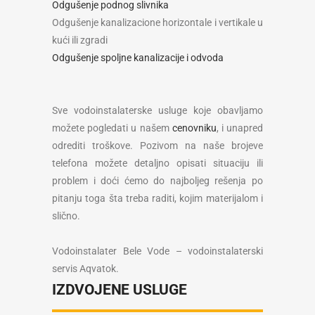
Odgušenje podnog slivnika
Odgušenje kanalizacione horizontale i vertikale u
kući ili zgradi
Odgušenje spoljne kanalizacije i odvoda
Sve vodoinstalaterske usluge koje obavljamo
možete pogledati u našem
cenovniku
, i unapred
odrediti troškove. Pozivom na naše brojeve
telefona možete detaljno opisati situaciju ili
problem i doći ćemo do najboljeg rešenja po
pitanju toga šta treba raditi, kojim materijalom i
slično.
Vodoinstalater Bele Vode – vodoinstalaterski
servis Aqvatok.
IZDVOJENE USLUGE