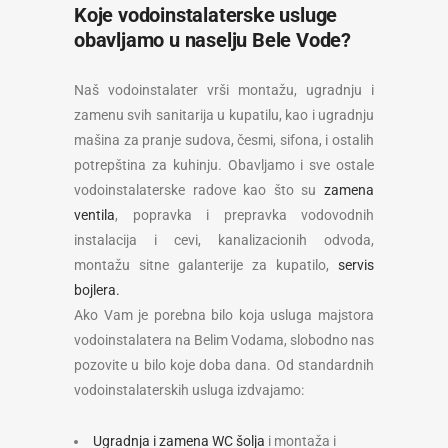
Koje vodoinstalaterske usluge
obavljamo u naselju Bele Vode?
Naš vodoinstalater vrši montažu, ugradnju i
zamenu svih sanitarija u kupatilu, kao i ugradnju
mašina za pranje sudova, česmi, sifona, i ostalih
potrepština za kuhinju. Obavljamo i sve ostale
vodoinstalaterske radove kao što su
zamena
ventila
, popravka i prepravka vodovodnih
instalacija i cevi, kanalizacionih odvoda,
montažu sitne galanterije za kupatilo,
servis
bojlera.
Ako Vam je porebna bilo koja usluga majstora
vodoinstalatera na Belim Vodama, slobodno nas
pozovite u bilo koje doba dana. Od standardnih
vodoinstalaterskih usluga izdvajamo:
Ugradnja i zamena WC šolja
i montaža i