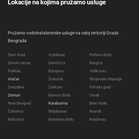
Lokacije na kojima pružamo usluge
Pružamo vodoinstalaterske usluge na celoj teritoriji Grada
Beograda
Stari Grad
Voždovac
Petlovo Brdo
Savski venac
Sremčica
Banjica
Palilula
Barajevo
Vidikovac
Vračar
Železnik
Skojevsko Naselje
Zvezdara
Žarkovo
Filmski grad
Zemun
Banovo Brdo
Cerak
Novi Beograd
Karaburma
Bele Vode
Čukarica
Miljakovac
Resnik
Rakovica
Kanarevo brdo
Kneževac