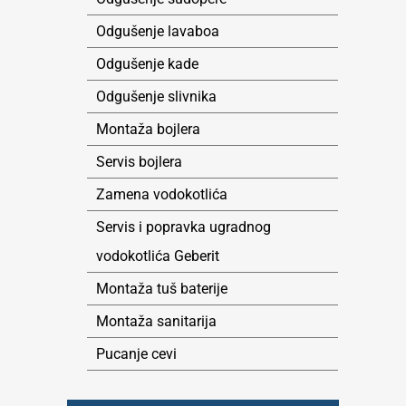
Odgušenje lavaboa
Odgušenje kade
Odgušenje slivnika
Montaža bojlera
Servis bojlera
Zamena vodokotlića
Servis i popravka ugradnog
vodokotlića Geberit
Montaža tuš baterije
Montaža sanitarija
Pucanje cevi