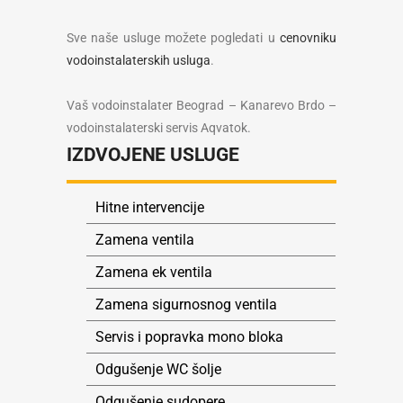
Sve naše usluge možete pogledati u
cenovniku
vodoinstalaterskih usluga
.
Vaš vodoinstalater Beograd – Kanarevo Brdo –
vodoinstalaterski servis Aqvatok.
IZDVOJENE USLUGE
Hitne intervencije
Zamena ventila
Zamena ek ventila
Zamena sigurnosnog ventila
Servis i popravka mono bloka
Odgušenje WC šolje
Odgušenje sudopere