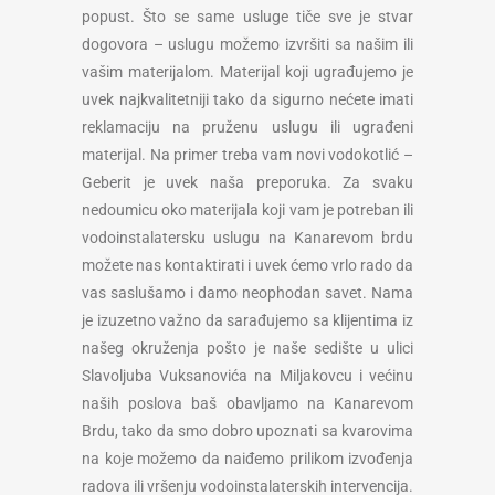
popust. Što se same usluge tiče sve je stvar
dogovora – uslugu možemo izvršiti sa našim ili
vašim materijalom. Materijal koji ugrađujemo je
uvek najkvalitetniji tako da sigurno nećete imati
reklamaciju na pruženu uslugu ili ugrađeni
materijal. Na primer treba vam novi vodokotlić –
Geberit je uvek naša preporuka. Za svaku
nedoumicu oko materijala koji vam je potreban ili
vodoinstalatersku uslugu na Kanarevom brdu
možete nas kontaktirati i uvek ćemo vrlo rado da
vas saslušamo i damo neophodan savet. Nama
je izuzetno važno da sarađujemo sa klijentima iz
našeg okruženja pošto je naše sedište u ulici
Slavoljuba Vuksanovića na Miljakovcu i većinu
naših poslova baš obavljamo na Kanarevom
Brdu, tako da smo dobro upoznati sa kvarovima
na koje možemo da naiđemo prilikom izvođenja
radova ili vršenju vodoinstalaterskih intervencija.