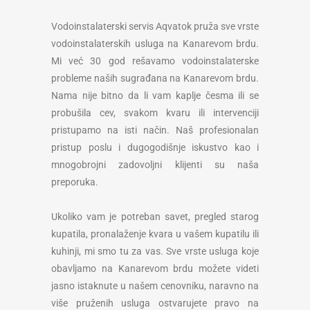
Vodoinstalaterski servis Aqvatok pruža sve vrste
vodoinstalaterskih usluga na Kanarevom brdu.
Mi već 30 god rešavamo vodoinstalaterske
probleme naših sugrađana na Kanarevom brdu.
Nama nije bitno da li vam kaplje česma ili se
probušila cev, svakom kvaru ili intervenciji
pristupamo na isti način. Naš profesionalan
pristup poslu i dugogodišnje iskustvo kao i
mnogobrojni zadovoljni klijenti su naša
preporuka.
Ukoliko vam je potreban savet, pregled starog
kupatila, pronalaženje kvara u vašem kupatilu ili
kuhinji, mi smo tu za vas. Sve vrste usluga koje
obavljamo na Kanarevom brdu možete videti
jasno istaknute u našem cenovniku, naravno na
više pruženih usluga ostvarujete pravo na