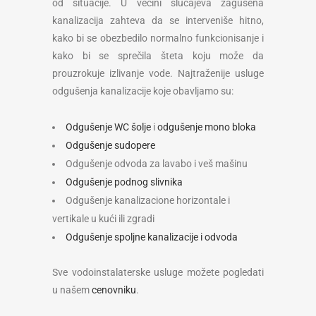
od situacije. U većini slučajeva zagušena
kanalizacija zahteva da se interveniše hitno,
kako bi se obezbedilo normalno funkcionisanje i
kako bi se sprečila šteta koju može da
prouzrokuje izlivanje vode. Najtraženije usluge
odgušenja kanalizacije koje obavljamo su:
Odgušenje WC šolje
i
odgušenje mono bloka
Odgušenje sudopere
Odgušenje odvoda za lavabo i veš mašinu
Odgušenje podnog slivnika
Odgušenje kanalizacione horizontale i
vertikale u kući ili zgradi
Odgušenje spoljne kanalizacije i odvoda
Sve vodoinstalaterske usluge možete pogledati
u našem
cenovniku
.