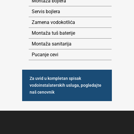
Montaža bojlera
Servis bojlera
Zamena vodokotlića
Montaža tuš baterije
Montaža sanitarija
Pucanje cevi
Za uvid u kompletan spisak
vodoinstalaterskih usluga, pogledajte
naš cenovnik