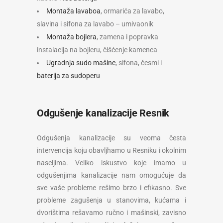
Montaža lavaboa
, ormarića za lavabo,
slavina i sifona za lavabo – umivaonik
Montaža bojlera
, zamena i popravka
instalacija na bojleru, čišćenje kamenca
Ugradnja sudo mašine
, sifona, česmi i
baterija za sudoperu
Odgušenje kanalizacije Resnik
Odgušenja kanalizacije su veoma česta
intervencija koju obavljhamo u Resniku i okolnim
naseljima. Veliko iskustvo koje imamo u
odgušenjima kanalizacije nam omogućuje da
sve vaše probleme rešimo brzo i efikasno. Sve
probleme zagušenja u stanovima, kućama i
dvorištima rešavamo ručno i mašinski, zavisno