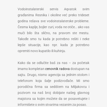
Vodoinstalaterski servis Aqvatok svim
građanima Resnika i okoline već preko trideset
godina rešava sve vodoinstalaterske probleme.
Česma kaplje, bojler curi, voda ne otiče… ako vas
muči bilo šta slično, na pravom ste mestu.
Takođe smo tu kada je potrebno rešiti i neke
lepše situacije, kao npr. kada je potrebno
opremiti novo kupatilo ili kuhinju.
Kako da se odlučite baš za nas – za početak
imamo kompletan
cenovnik radova
dostupan na
sajtu. Drugo, nismo agencija sa jednim stolom i
telefonom koja šalje podizvođače. Mi smo
porodična firma sa sedištem na Miljakovcu i
pozivom na naš broj dobijate našeg glavnog
majstora sa kojim možete da se posavetujete i
informišete o svim stvarima vezanim za posao.