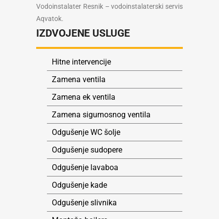
Vodoinstalater Resnik – vodoinstalaterski servis
Aqvatok.
IZDVOJENE USLUGE
Hitne intervencije
Zamena ventila
Zamena ek ventila
Zamena sigurnosnog ventila
Odgušenje WC šolje
Odgušenje sudopere
Odgušenje lavaboa
Odgušenje kade
Odgušenje slivnika