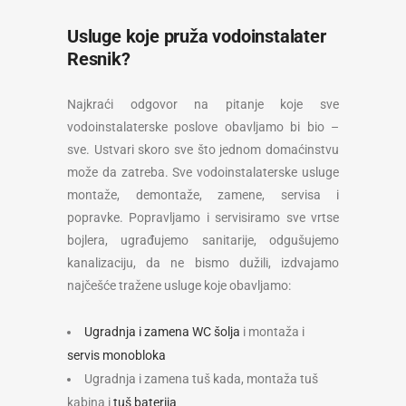
Usluge koje pruža vodoinstalater
Resnik?
Najkraći odgovor na pitanje koje sve
vodoinstalaterske poslove obavljamo bi bio –
sve. Ustvari skoro sve što jednom domaćinstvu
može da zatreba. Sve vodoinstalaterske usluge
montaže, demontaže, zamene, servisa i
popravke. Popravljamo i servisiramo sve vrtse
bojlera, ugrađujemo sanitarije, odgušujemo
kanalizaciju, da ne bismo dužili, izdvajamo
najčešće tražene usluge koje obavljamo:
Ugradnja i zamena WC šolja
i montaža i
servis monobloka
Ugradnja i zamena tuš kada, montaža tuš
kabina i
tuš baterija