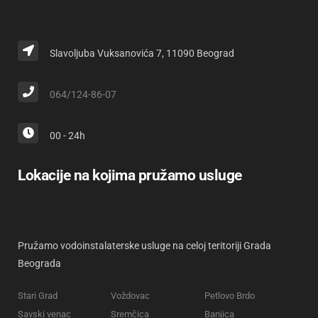
Slavoljuba Vuksanovića 7, 11090 Beograd
064/124-86-07
00 - 24h
Lokacije na kojima pružamo usluge
Pružamo vodoinstalaterske usluge na celoj teritoriji Grada
Beograda
Stari Grad
Voždovac
Petlovo Brdo
Savski venac
Sremčica
Banjica