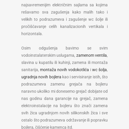
najsavremenijim električnim sajlama sa kojima
rešavamo sva zagušenja kako malih tako i
velikih to podrazumeva i zagušenje wc šolje ili
pročišćavanje celih kanalizacionih vertikala i
horizontala.
Osim odgušenja bavimo se svim
vodoinstalaterskim uslugama,
zamenom ventila
,
slavina u kupatilu ili kuhinji, zamena ili montaža
sanitarija,
montaža novih vodokotlića
i
wc šolja
,
ugradnja novih bojlera
kao i servisiranje istih, što
podrazumeva zamenu grejača na bojleru
naravno ukoliko mi donesemo grejač dobijate od
nas godinu dana garancije na grejač, zamena
elektroinstalacije na bojleru što znači zamena
svih žica ugradnjom novih silikonskih žica i sve
ostalo što podrazumeva održavanje ili popravku
bojlera, čišćenje kamenca itd.