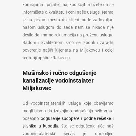
komšijama i prijateljima, kod kojih možete da se
informišete o kvalitetu i ceni naše usluge. Nama
je na prvom mestu da klijent bude zadovoljan
našom uslugom do sada nam se nikada nije
desilo da imamo reklamaciju na pruženu uslugu.
Radom i kvalitetnom smo se izborili i zaradili
poverenje naših klijenata na Miljakovcu i celoj
teritoriji opštine Rakovica.
Mašinsko i ručno odgušenje
kanalizacije vodoinstalater
Miljakovac
Od vodoinstalaterskih usluga koje obavljamo
mogli bismo da izdvojimo odgušenja svih vrsta
posebno
odgušenje sudopere
i
podne rešetke i
slivnika u kupatilu
, što se odgušenja tiče naš
vodoinstalaterski servis je opremljen