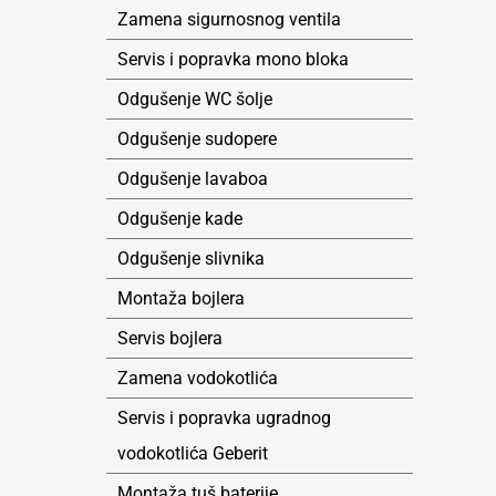
Zamena sigurnosnog ventila
Servis i popravka mono bloka
Odgušenje WC šolje
Odgušenje sudopere
Odgušenje lavaboa
Odgušenje kade
Odgušenje slivnika
Montaža bojlera
Servis bojlera
Zamena vodokotlića
Servis i popravka ugradnog
vodokotlića Geberit
Montaža tuš baterije