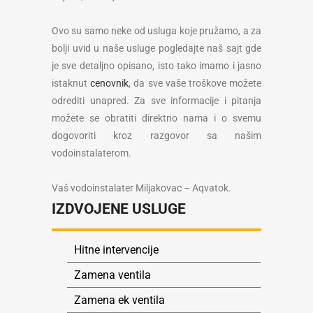
Ovo su samo neke od usluga koje pružamo, a za
bolji uvid u naše usluge pogledajte naš sajt gde
je sve detaljno opisano, isto tako imamo i jasno
istaknut
cenovnik
, da sve vaše troškove možete
odrediti unapred. Za sve informacije i pitanja
možete se obratiti direktno nama i o svemu
dogovoriti kroz razgovor sa našim
vodoinstalaterom.
Vaš vodoinstalater Miljakovac – Aqvatok.
IZDVOJENE USLUGE
Hitne intervencije
Zamena ventila
Zamena ek ventila