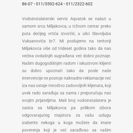
86-07
•
011/3592-624
•
011/2322-602
Vodoinstalaterski servis Aqvatok se nalazi u
samom srcu Miljakovca, u tržnom centar preko
puta dećijeg vrtića izvorčić, u ulici Slavoljuba
Vuksanovića br7. Mi poslujemo na teritoriji
Miljakovca više od trideset godina tako da nas
većina ovdašnjih sugrađana već dobro poznaje.
Našim dugogodišnjim radom i iskustvom klijenti
su dobro upoznati tako da posle naše
intervencije ne postoje naknadne reklamacije već
iza nas ostaje mnoštvo zadovoljnih klijenata, koji
uvek rado sarađuju sa nama i preporučuju nas
svojim prijateljima. Mali broj vodoinstalatera je
zaista sa Miljakovca pa prilikom izbora
odgovarajućeg majstora za vašu uslugu
izaberite nekoga u koga možete da imate
poverenja koji je već sarađivao sa vašim