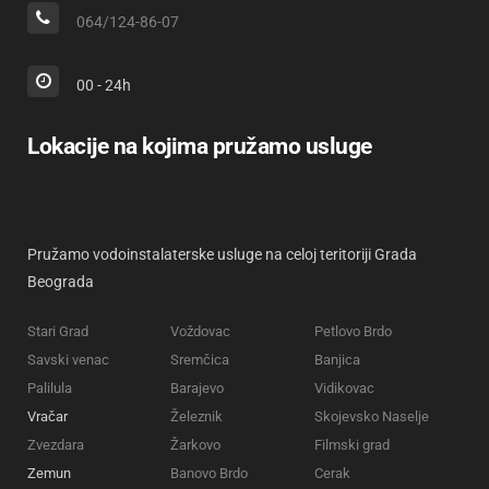
064/124-86-07
00 - 24h
Lokacije na kojima pružamo usluge
Pružamo vodoinstalaterske usluge na celoj teritoriji Grada
Beograda
Stari Grad
Voždovac
Petlovo Brdo
Savski venac
Sremčica
Banjica
Palilula
Barajevo
Vidikovac
Vračar
Železnik
Skojevsko Naselje
Zvezdara
Žarkovo
Filmski grad
Zemun
Banovo Brdo
Cerak