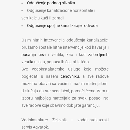
Odgušenje podnog slivnika
Odgušenje kanalizacione horizontale i
vertikale u kući ili zgradi
Odgušenje spoljne kanalizacije i odvoda
Osim hitnih intervencija odgušenja kanalizacije,
pružamo i ostale hitne intervencije kod havarija i
pucanja cevi
i ventila, kao i kod
zalomljenih
ventila
u zidu, popucalih česmi i slično.
Sve vodoinstalaterske usluge koje možete
pogledati u našem
cenovniku
, a sve radove
možemo obaviti sa vašim ili našim materijalom.
U slučaju da ste neodlučni, pomoći ćemo Vam u
izboru najboljeg materijala za svaki posao. Na
sve radove koje obavimo dobijate garanciju.
Vodoinstalater Železnik – vodoinstalaterski
servis Aqvatok.