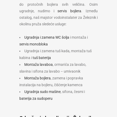
do protočnih bojlera svih veličina. Osim
ugradnje, nudimo i
servis bojlera
. Između
ostalog, naš majstor vodoinstalater za Železnik i
okolinu pruža sledeće usluge:
Ugradnja i zamena WC šolja
i montaža i
servis monobloka
Ugradnja i zamena tuš kada, montaža tuš
kabina i
tuš baterija
Montaža lavaboa
, ormarića za lavabo,
slavina i sifona za lavabo – umivaonik
Montaža bojlera
, zamena i popravka
instalacija na bojleru, čišćenje kamenca
Ugradnja sudo mašine
, sifona, česmi i
baterija za sudoperu