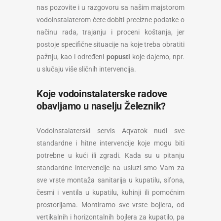
nas pozovite i u razgovoru sa našim majstorom
vodoinstalaterom ćete dobiti precizne podatke o
načinu rada, trajanju i proceni koštanja, jer
postoje specifične situacije na koje treba obratiti
pažnju, kao i određeni
popusti
koje dajemo, npr.
u slučaju više sličnih intervencija.
Koje vodoinstalaterske radove
obavljamo u naselju Železnik?
Vodoinstalaterski servis Aqvatok nudi sve
standardne i hitne intervencije koje mogu biti
potrebne u kući ili zgradi. Kada su u pitanju
standardne intervencije na usluzi smo Vam za
sve vrste montaža sanitarija u kupatilu, sifona,
česmi i ventila u kupatilu, kuhinji ili pomoćnim
prostorijama. Montiramo sve vrste bojlera, od
vertikalnih i horizontalnih bojlera za kupatilo, pa