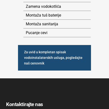
Zamena vodokotlića
Montaža tuš baterije
Montaža sanitarija
Pucanje cevi
Za uvid u kompletan spisak
vodoinstalaterskih usluga, pogledajte
naš cenovnik
Kontaktirajte nas