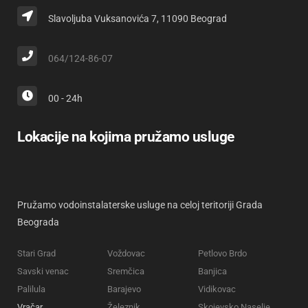
Slavoljuba Vuksanovića 7, 11090 Beograd
064/124-86-07
00 - 24h
Lokacije na kojima pružamo usluge
Pružamo vodoinstalaterske usluge na celoj teritoriji Grada
Beograda
Stari Grad
Voždovac
Petlovo Brdo
Savski venac
Sremčica
Banjica
Palilula
Barajevo
Vidikovac
Vračar
Železnik
Skojevsko Naselje