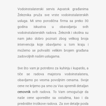
Vodoinstalaterski servis Aqvatok građanima
Železnika pruža sve vrste vodoinstalaterskih
usluga. Mi smo porodična firma sa preko 30
godina iskustva u obavaljanju svih
vodoinstalaterskih radova. Železnik i okolina su
nam jako dobro poznati zbog velikog broja
intervencija koje obavljamo u tom kraju i
možemo se pohvaliti velikim brojem građana
zadovoljnih našim uslugama.
Sve što vam je potrebno za kuhinju i kupatilo, a
tiče se radova majstora vodoinstalatera,
obavljamo po veoma povoljnim cenama. Svoje
cene ne krijemo pa smo za Vas spremili detaljan
cenovnik
svih radova. To Vam omogućuje da
naše cene uporedite sa ostalima, kao i da
predvidite troškove radova. Za sve detalje posla