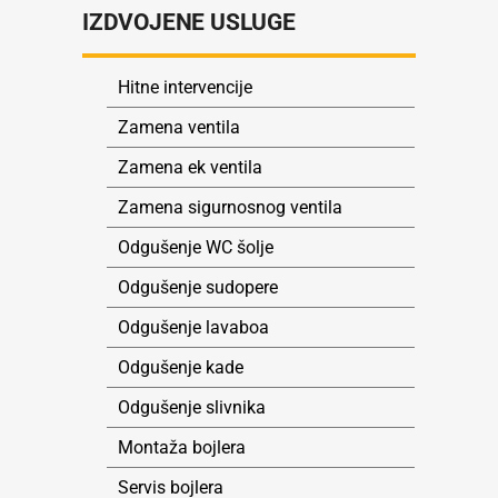
IZDVOJENE USLUGE
Hitne intervencije
Zamena ventila
Zamena ek ventila
Zamena sigurnosnog ventila
Odgušenje WC šolje
Odgušenje sudopere
Odgušenje lavaboa
Odgušenje kade
Odgušenje slivnika
Montaža bojlera
Servis bojlera