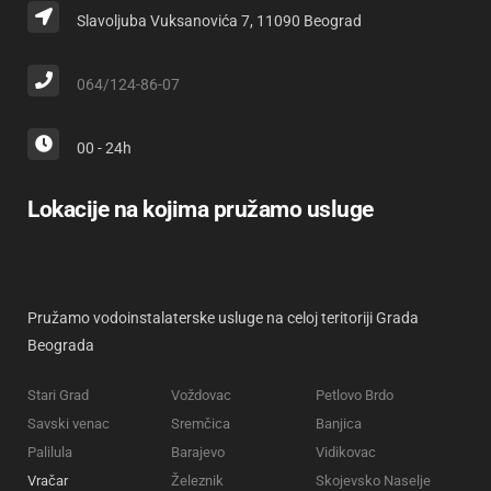
Slavoljuba Vuksanovića 7, 11090 Beograd
064/124-86-07
00 - 24h
Lokacije na kojima pružamo usluge
Pružamo vodoinstalaterske usluge na celoj teritoriji Grada
Beograda
Stari Grad
Voždovac
Petlovo Brdo
Savski venac
Sremčica
Banjica
Palilula
Barajevo
Vidikovac
Vračar
Železnik
Skojevsko Naselje