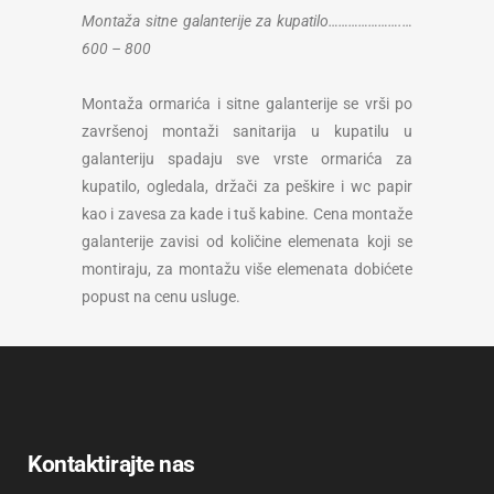
Montaža sitne galanterije za kupatilo………………….
…
600 – 800
Montaža ormarića i sitne galanterije se vrši po
završenoj montaži sanitarija u kupatilu u
galanteriju spadaju sve vrste ormarića za
kupatilo, ogledala, držači za peškire i wc papir
kao i zavesa za kade i tuš kabine. Cena montaže
galanterije zavisi od količine elemenata koji se
montiraju, za montažu više elemenata dobićete
popust na cenu usluge.
Kontaktirajte nas