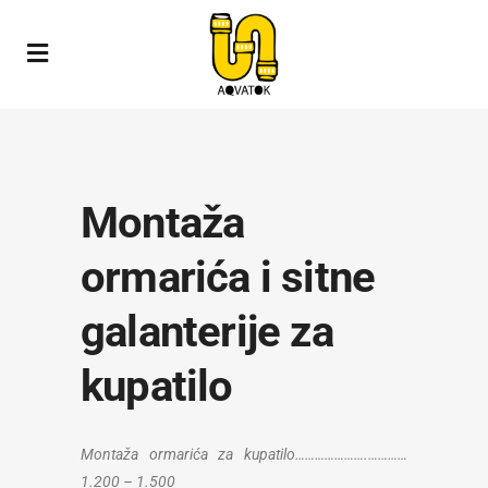
Montaža
ormarića i sitne
galanterije za
kupatilo
Montaža ormarića za kupatilo………………….
…………
1.200 – 1.500