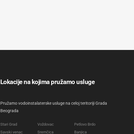
Lokacije na kojima pružamo usluge
Pružamo vodoinstalaterske usluge na celoj teritoriji Grada
Beograda
Stari Grad
Voždovac
Petlovo Brdo
Savski venac
Sremčica
Banjica