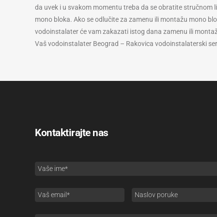
da uvek i u svakom momentu treba da se obratite stručnom l
mono bloka. Ako se odlučite za zamenu ili montažu mono blo
vodoinstalater će vam zakazati istog dana zamenu ili mont
Vaš vodoinstalater Beograd – Rakovica vodoinstalaterski se
Kontaktirajte nas