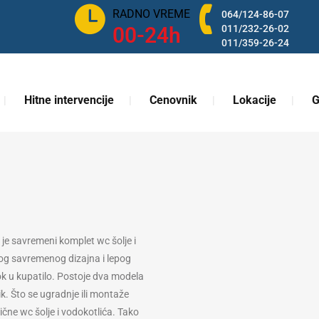
RADNO VREME
064/124-86-07
00-24h
011/232-26-02
011/359-26-24
Hitne intervencije
Cenovnik
Lokacije
G
e savremeni komplet wc šolje i
bog savremenog dizajna i lepog
ok u kupatilo. Postoje dva modela
k. Što se ugradnje ili montaže
čne wc šolje i vodokotlića. Tako