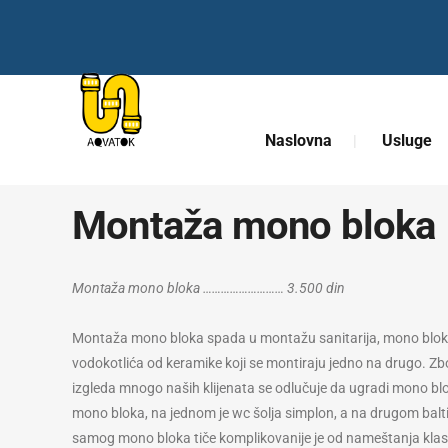
Naslovna
Usluge
Montaža mono bloka
Montaža mono bloka ……………………… 3.500 din
Montaža mono bloka spada u montažu sanitarija, mono blok j
vodokotlića od keramike koji se montiraju jedno na drugo. Z
izgleda mnogo naših klijenata se odlučuje da ugradi mono bl
mono bloka, na jednom je wc šolja simplon, a na drugom balti
samog mono bloka tiče komplikovanije je od nameštanja klasi