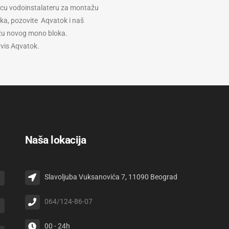
icu vodoinstalateru za montažu
ka, pozovite Aqvatok i naš
ažu novog mono bloka.
rvis Aqvatok.
Naša lokacija
Slavoljuba Vuksanovića 7, 11090 Beograd
064/124-86-07
00 - 24h