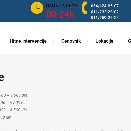
RADNO VREME
064/124-86-07
00-24h
011/232-26-02
011/359-26-24
Hitne intervencije
Cenovnik
Lokacije
G
e
.000 – 8.500 din
500 – 6.500 din
000 – 8.500 din
500 din