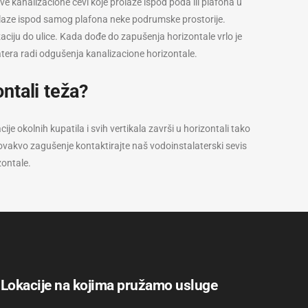
 kanalizacione cevi koje prolaze ispod poda ili plafona u
alaze ispod samog plafona neke podrumske prostorije.
zaciju do ulice. Kada dođe do zapušenja horizontale vrlo je
latera radi odgušenja kanalizacione horizontale.
ntali teža?
ije okolnih kupatila i svih vertikala završi u horizontali tako
ovakvo zagušenje kontaktirajte naš vodoinstalaterski sevis
zontale.
Lokacije na kojima pružamo usluge