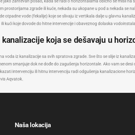
jako zahtevan posao, kada se radi o horizontalama obično se misli na sve
kim prostorijama zgrade ili kuće, nekada su ukopane u pod a nekada se n
tpadne vode (fekalije) koje se slivaju iz vertikala dalje u glavnu kanali
 ili kući koje dovode do hitne intervencije i obaveznog dolaska vodoinsta
kanalizacije koja se dešavaju u horizo
 voda iz kanalizacije sa svih spratova zgrade. Sve što se slije iz kanalizac
remenom smanjuje dok ne dođe do zagušenja horizontale. Ako vam se desi 
azati intervenciju ili hitnu intervenciju radi odgušenja kanalizacione hori
rvis Aqvatok.
Naša lokacija