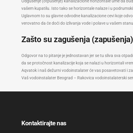
Odgušenje (otpušenje) kanalizacione horizontale ume da bude 
vašem kupatilu. Isto tako se horizontale nalaze i u podrums
Uglavnom to su glavne odvodne kanalizacione cevi koje odvode o
verovatno da će doći do izlivanja vode i polave u vašem stanu
Zašto su zagušenja (zapušenja) 
Odgovor na to pitanje je jednostavan jer se tu sliva sva otpadna
da se protočnost kanalizacije koja se nalazi u horizontali v
Aqvatok i naš dežurni vodoinstalater će vas posavetovati i zak
Vaš vodoinstalater Beograd – Rakovica vodoinstalaterski se
Kontaktirajte nas