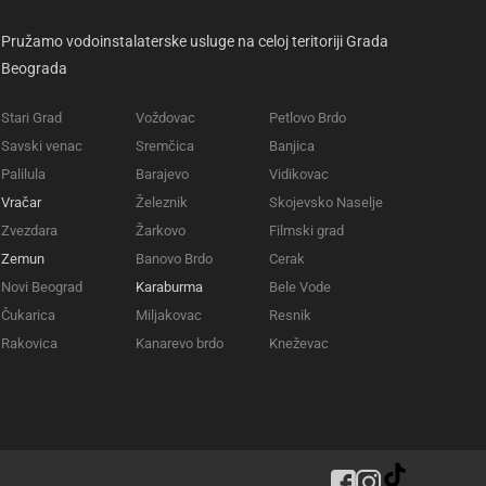
Pružamo vodoinstalaterske usluge na celoj teritoriji Grada
Beograda
Stari Grad
Voždovac
Petlovo Brdo
Savski venac
Sremčica
Banjica
Palilula
Barajevo
Vidikovac
Vračar
Železnik
Skojevsko Naselje
Zvezdara
Žarkovo
Filmski grad
Zemun
Banovo Brdo
Cerak
Novi Beograd
Karaburma
Bele Vode
Čukarica
Miljakovac
Resnik
Rakovica
Kanarevo brdo
Kneževac