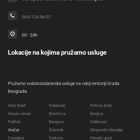
064/124-86-07
00 - 24h
Lokacije na kojima pružamo usluge
Pružamo vodoinstalaterske usluge na celoj teritoriji Grada
Beograda
Stari Grad
Voždovac
Petlovo Brdo
Savski venac
Sremčica
Banjica
Palilula
Barajevo
Vidikovac
Vračar
Železnik
Skojevsko Naselje
Zvezdara
Žarkovo
Filmski grad