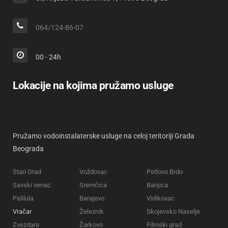
064/124-86-07
00 - 24h
Lokacije na kojima pružamo usluge
Pružamo vodoinstalaterske usluge na celoj teritoriji Grada
Beograda
Stari Grad
Voždovac
Petlovo Brdo
Savski venac
Sremčica
Banjica
Palilula
Barajevo
Vidikovac
Vračar
Železnik
Skojevsko Naselje
Zvezdara
Žarkovo
Filmski grad