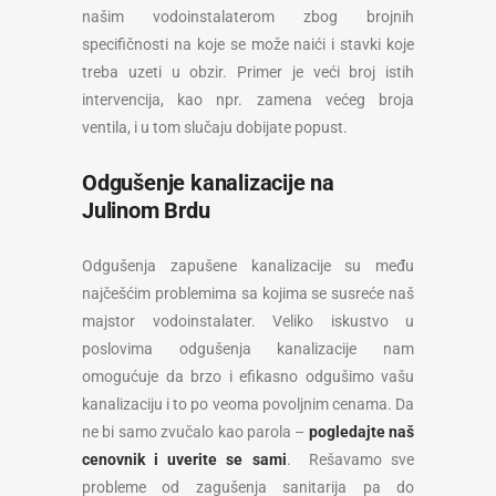
našim vodoinstalaterom zbog brojnih
specifičnosti na koje se može naići i stavki koje
treba uzeti u obzir. Primer je veći broj istih
intervencija, kao npr. zamena većeg broja
ventila, i u tom slučaju dobijate popust.
Odgušenje kanalizacije na
Julinom Brdu
Odgušenja zapušene kanalizacije su među
najčešćim problemima sa kojima se susreće naš
majstor vodoinstalater. Veliko iskustvo u
poslovima odgušenja kanalizacije nam
omogućuje da brzo i efikasno odgušimo vašu
kanalizaciju i to po veoma povoljnim cenama. Da
ne bi samo zvučalo kao parola –
pogledajte naš
cenovnik i uverite se sami
. Rešavamo sve
probleme od zagušenja sanitarija pa do