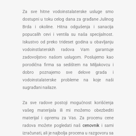
Za sve hitne vodoinstalaterske usluge smo
dostupni u toku celog dana za građane Julinog
Brda i okoline. Hitna odgušenja i sanacija
popucalih cevi i ventila su naša specijalnost.
Iskustvo od preko trideset godina u obavljanju
vodoinstlaterskih radova Vam garantuje
zadovoljstvo našom uslugom. Poslujemo kao
porodična firma sa sedištem na Miljakovcu i
dobro poznajemo sve delove grada i
vodoinstalaterske probleme na koje naši
sugrađani nailaze.
Za sve radove postoji mogućnost korišćenja
vašeg materijala ili mi možemo obezbediti
materijal i opremu za Vas. Za procenu cene
radova možete pogledati naš
cenovnik
i sami
izračunati, ali je najbolja procena u razgovoru sa