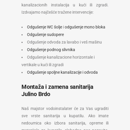
kanalizacionih instalacija u kući ili zgradi.
Izdvajamo najčešće tražene intervencije:
Odgušenje WC šolje
i
odgušenje mono bloka
Odgušenje sudopere
Odgušenje odvoda za lavabo i veš mašinu
Odgušenje podnog slivnika
Odgušenje kanalizacione horizontale i
vertikale u kući ili zgradi
Odgušenje spoljne kanalizacije i odvoda
Montaža i zamena sanitarija
Julino Brdo
Naš majstor vodoinstalater će za Vas ugraditi
sve vrste sanitarija u kupatilu. Ako imate
nedoumica oko izbora sanitarija, opreme ili