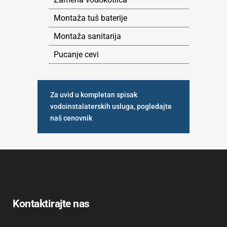
Montaža tuš baterije
Montaža sanitarija
Pucanje cevi
Za uvid u kompletan spisak
vodoinstalaterskih usluga, pogledajte
naš cenovnik
Kontaktirajte nas