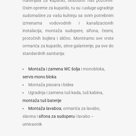
materijala za kupatilo, slobodno nas pozovite.
Osim opreme za kupatilo, tu su i usluge ugradnje
sudomašine za vašu kuhinju sa svim potrebnim
izmenama vodovodnih i kanalizacionih
instalacija, montaža sudopere, sifona, česmi,
protočnih bojlera i slično. Montiramo sve vrste
ormarića za kupatilo, sitne galanterije, pa sve do
standardnih sanitarija:
Montaža i zamena WC šolja
i monobloka,
servis mono bloka
Montaža pisoara i bidea
Ugradnja i zamena tuš kada, tuš kabina,
montaža tuš baterije
Montaža lavaboa
, ormarića za lavabo,
slavina i
sifona za sudoperu
i lavabo –
umivaonik