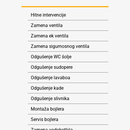
Hitne intervencije
Zamena ventila
Zamena ek ventila
Zamena sigurnosnog ventila
Odgušenje WC šolje
Odgušenje sudopere
Odgušenje lavaboa
Odgušenje kade
Odgušenje slivnika
Montaža bojlera
Servis bojlera
Zamena vodokotlića