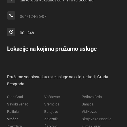
Slavoljuba Vuksanovića 7, 11090 Beograd
064/124-86-07
00 - 24h
Lokacije na kojima pružamo usluge
Pružamo vodoinstalaterske usluge na celoj teritoriji Grada
Beograda
Stari Grad
Voždovac
Petlovo Brdo
Savski venac
Sremčica
Banjica
Palilula
Barajevo
Vidikovac
Vračar
Železnik
Skojevsko Naselje
Zvezdara
Žarkovo
Filmski grad