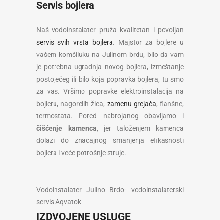
Servis bojlera
Naš vodoinstalater pruža kvalitetan i povoljan
servis svih vrsta bojlera
. Majstor za bojlere u
vašem komšiluku na Julinom brdu, bilo da vam
je potrebna ugradnja novog bojlera, izmeštanje
postojećeg ili bilo koja popravka bojlera, tu smo
za vas. Vršimo popravke elektroinstalacija na
bojleru, nagorelih žica,
zamenu grejača
, flanšne,
termostata. Pored nabrojanog obavljamo i
čišćenje kamenca
, jer taloženjem kamenca
dolazi do značajnog smanjenja efikasnosti
bojlera i veće potrošnje struje.
Vodoinstalater Julino Brdo- vodoinstalaterski
servis Aqvatok.
IZDVOJENE USLUGE