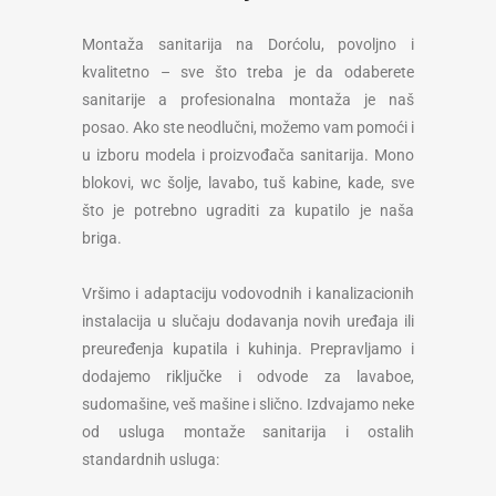
Montaža sanitarija na Dorćolu, povoljno i
kvalitetno – sve što treba je da odaberete
sanitarije a profesionalna montaža je naš
posao. Ako ste neodlučni, možemo vam pomoći i
u izboru modela i proizvođača sanitarija. Mono
blokovi, wc šolje, lavabo, tuš kabine, kade, sve
što je potrebno ugraditi za kupatilo je naša
briga.
Vršimo i adaptaciju vodovodnih i kanalizacionih
instalacija u slučaju dodavanja novih uređaja ili
preuređenja kupatila i kuhinja. Prepravljamo i
dodajemo riključke i odvode za lavaboe,
sudomašine, veš mašine i slično. Izdvajamo neke
od usluga montaže sanitarija i ostalih
standardnih usluga: