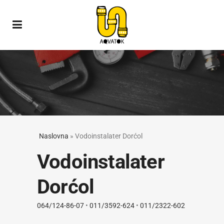
Naslovna
»
Vodoinstalater Dorćol
Vodoinstalater
Dorćol
064/124-86-07
•
011/3592-624
•
011/2322-602