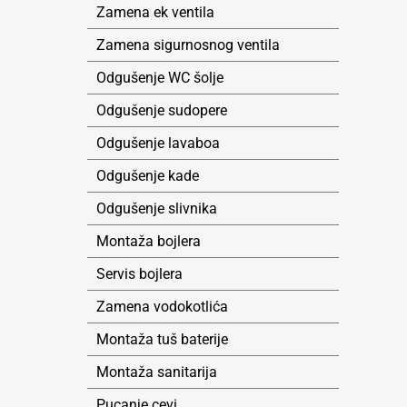
Zamena ek ventila
Zamena sigurnosnog ventila
Odgušenje WC šolje
Odgušenje sudopere
Odgušenje lavaboa
Odgušenje kade
Odgušenje slivnika
Montaža bojlera
Servis bojlera
Zamena vodokotlića
Montaža tuš baterije
Montaža sanitarija
Pucanje cevi