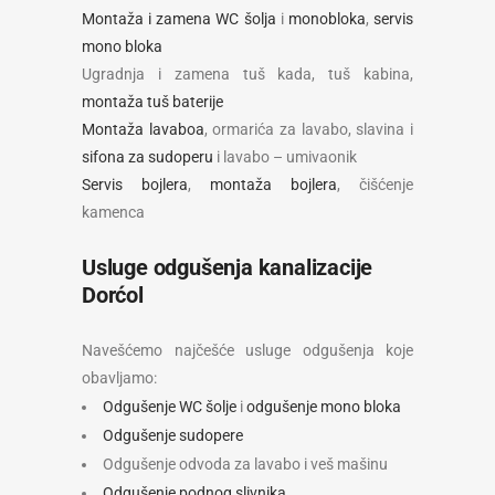
Montaža i zamena WC šolja
i
monobloka
,
servis
mono bloka
Ugradnja i zamena tuš kada, tuš kabina,
montaža tuš baterije
Montaža lavaboa
, ormarića za lavabo, slavina i
sifona za sudoperu
i lavabo – umivaonik
Servis bojlera
,
montaža bojlera
, čišćenje
kamenca
Usluge odgušenja kanalizacije
Dorćol
Navešćemo najčešće usluge odgušenja koje
obavljamo:
Odgušenje WC šolje
i
odgušenje mono bloka
Odgušenje sudopere
Odgušenje odvoda za lavabo i veš mašinu
Odgušenje podnog slivnika