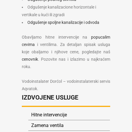
Odgušenje kanalizacione horizontale i
vertikale u kući ili zgradi
Odgušenje spoljne kanalizacije i odvoda
Obavljamo hitne intervencije na
popucalim
cevima
i ventilima. Za detaljan spisak usluga
koje obaljamo i njihove cene, pogledajte naš
cenovnik
. Pozovite nas i izlazimo u najkraćem
roku.
Vodoinstalater Dorćol – vodoinstalaterski servis
Aqvatok.
IZDVOJENE USLUGE
Hitne intervencije
Zamena ventila