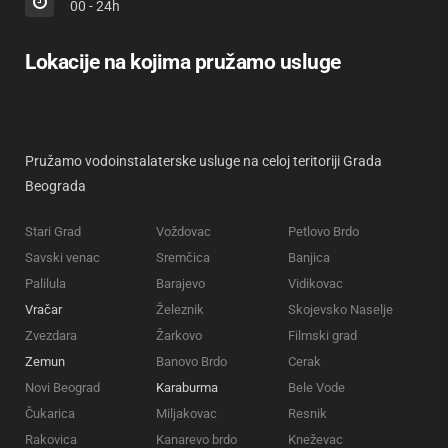
00 - 24h
Lokacije na kojima pružamo usluge
Pružamo vodoinstalaterske usluge na celoj teritoriji Grada
Beograda
Stari Grad
Voždovac
Petlovo Brdo
Savski venac
Sremčica
Banjica
Palilula
Barajevo
Vidikovac
Vračar
Železnik
Skojevsko Naselje
Zvezdara
Žarkovo
Filmski grad
Zemun
Banovo Brdo
Cerak
Novi Beograd
Karaburma
Bele Vode
Čukarica
Miljakovac
Resnik
Rakovica
Kanarevo brdo
Kneževac