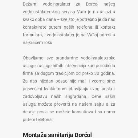
Dežurni vodoinstalater za Dorćol našeg
vodoinstalaterskog servisa Vam je na usluzi u
svako doba dana – sve što je potrebno je da nas
kontaktirate putem naših telefona ili kontakt
formulara, i vodoinstalater je na Vašoj adresi u
najkraćem roku.
Obavljamo sve standardne vodoinstalaterske
usluge i usluge hitnih intervencija kao porodična
firma sa dugom tradicijom od preko 30 godina.
Za nas nijedan posao nije mali i veoma smo
posvećeni kvalitetnom obavljanju svog posla i
zadovoljstvu naših sugrađana. Cene naših
usluga možete proveriti na našem sajtu a za
detalje posla se možete konsultovati sa nama
putem telefona.
Montaža sanitarija Dorćol