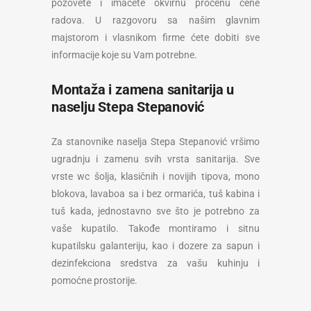
pozovete i imaćete okvirnu procenu cene
radova. U razgovoru sa našim glavnim
majstorom i vlasnikom firme ćete dobiti sve
informacije koje su Vam potrebne.
Montaža i zamena sanitarija u
naselju Stepa Stepanović
Za stanovnike naselja Stepa Stepanović vršimo
ugradnju i zamenu svih vrsta sanitarija. Sve
vrste wc šolja, klasičnih i novijih tipova, mono
blokova, lavaboa sa i bez ormarića, tuš kabina i
tuš kada, jednostavno sve što je potrebno za
vaše kupatilo. Takođe montiramo i sitnu
kupatilsku galanteriju, kao i dozere za sapun i
dezinfekciona sredstva za vašu kuhinju i
pomoćne prostorije.