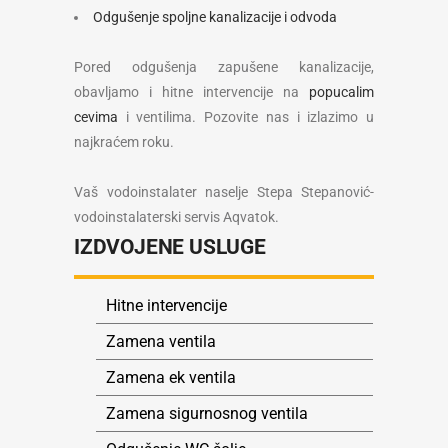
Odgušenje spoljne kanalizacije i odvoda
Pored odgušenja zapušene kanalizacije,
obavljamo i hitne intervencije na
popucalim
cevima
i ventilima. Pozovite nas i izlazimo u
najkraćem roku.
Vaš vodoinstalater naselje Stepa Stepanović-
vodoinstalaterski servis Aqvatok.
IZDVOJENE USLUGE
Hitne intervencije
Zamena ventila
Zamena ek ventila
Zamena sigurnosnog ventila