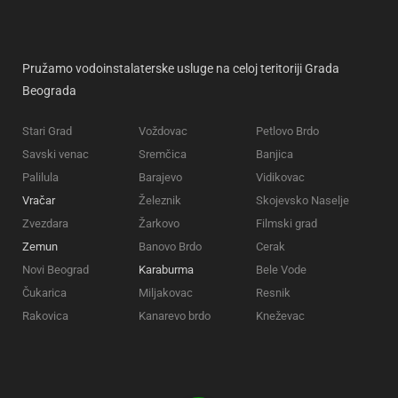
Pružamo vodoinstalaterske usluge na celoj teritoriji Grada
Beograda
Stari Grad
Voždovac
Petlovo Brdo
Savski venac
Sremčica
Banjica
Palilula
Barajevo
Vidikovac
Vračar
Železnik
Skojevsko Naselje
Zvezdara
Žarkovo
Filmski grad
Zemun
Banovo Brdo
Cerak
Novi Beograd
Karaburma
Bele Vode
Čukarica
Miljakovac
Resnik
Rakovica
Kanarevo brdo
Kneževac