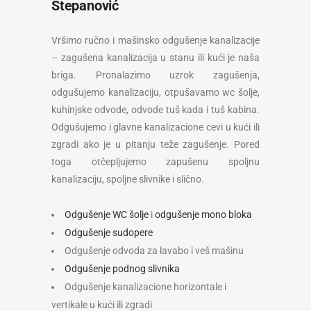
Stepanović
Vršimo ručno i mašinsko odgušenje kanalizacije
– zagušena kanalizacija u stanu ili kući je naša
briga. Pronalazimo uzrok zagušenja,
odgušujemo kanalizaciju, otpušavamo wc šolje,
kuhinjske odvode, odvode tuš kada i tuš kabina.
Odgušujemo i glavne kanalizacione cevi u kući ili
zgradi ako je u pitanju teže zagušenje. Pored
toga otčepljujemo zapušenu spoljnu
kanalizaciju, spoljne slivnike i slično.
Odgušenje WC šolje
i
odgušenje mono bloka
Odgušenje sudopere
Odgušenje odvoda za lavabo i veš mašinu
Odgušenje podnog slivnika
Odgušenje kanalizacione horizontale i
vertikale u kući ili zgradi