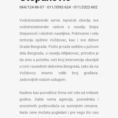
064/124-86-07
•
011/3592-624
•
011/2322-602
Vodoinstalaterski servis Aqvatok obavlja sve
vodoinstalaterske radove u naselju Stepa
Stepanović i okolnim naseljima. Pokrivamo i celu
teritoriju opštine Voždovac, kao i sve delove
Grada Beograda. Pošto je naše sedište u južnom
delu Beograda, u naselju Miljakovac, prirodno je
da smo u početku veći broj intervencija obavljali
u tom i susednim delovima Beograda, tako da na
Voždovcu imamo veliki broj građana
zadovoljnih našom uslugom.
Radimo kao porodična firma već više od trideset
godina. Dakle nema agencija, posrednika i
anonimnih podizvođača sa sumnjivim cenama.
Naše cene možete pogledati i pre nego što nas