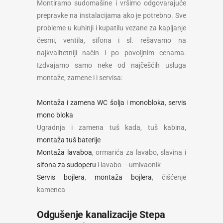
Montiramo sudomašine i vršimo odgovarajuće
prepravke na instalacijama ako je potrebno. Sve
probleme u kuhinji i kupatilu vezane za kapljanje
česmi, ventila, sifona i sl. rešavamo na
najkvalitetniji način i po povoljnim cenama.
Izdvajamo samo neke od najčešćih usluga
montaže, zamene i i servisa:
Montaža i zamena WC šolja
i
monobloka
,
servis
mono bloka
Ugradnja i zamena tuš kada, tuš kabina,
montaža tuš baterije
Montaža lavaboa
, ormarića za lavabo, slavina i
sifona za sudoperu
i lavabo – umivaonik
Servis bojlera
,
montaža bojlera
, čišćenje
kamenca
Odgušenje kanalizacije Stepa