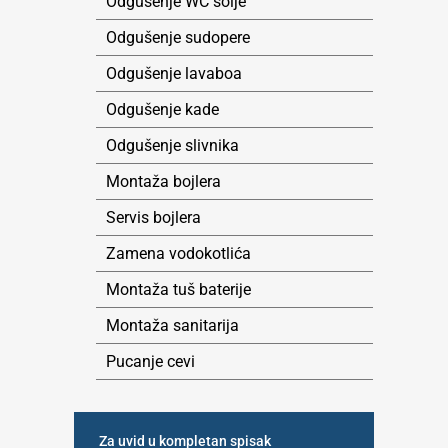
Odgušenje WC šolje
Odgušenje sudopere
Odgušenje lavaboa
Odgušenje kade
Odgušenje slivnika
Montaža bojlera
Servis bojlera
Zamena vodokotlića
Montaža tuš baterije
Montaža sanitarija
Pucanje cevi
Za uvid u kompletan spisak